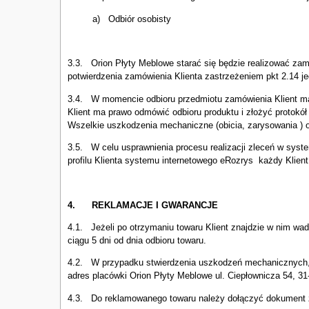
a) Odbiór osobisty
3.3. Orion Płyty Meblowe starać się będzie realizować zam
potwierdzenia zamówienia Klienta zastrzeżeniem pkt 2.14 j
3.4. W momencie odbioru przedmiotu zamówienia Klient ma 
Klient ma prawo odmówić odbioru produktu i złożyć protokół 
Wszelkie uszkodzenia mechaniczne (obicia, zarysowania ) o
3.5. W celu usprawnienia procesu realizacji zleceń w syste
profilu Klienta systemu internetowego eRozrys każdy Klien
4.
REKLAMACJE I GWARANCJE
4.1. Jeżeli po otrzymaniu towaru Klient znajdzie w nim wa
ciągu 5 dni od dnia odbioru towaru.
4.2. W przypadku stwierdzenia uszkodzeń mechanicznych, p
adres placówki Orion Płyty Meblowe ul. Ciepłownicza 54, 3
4.3. Do reklamowanego towaru należy dołączyć dokument 