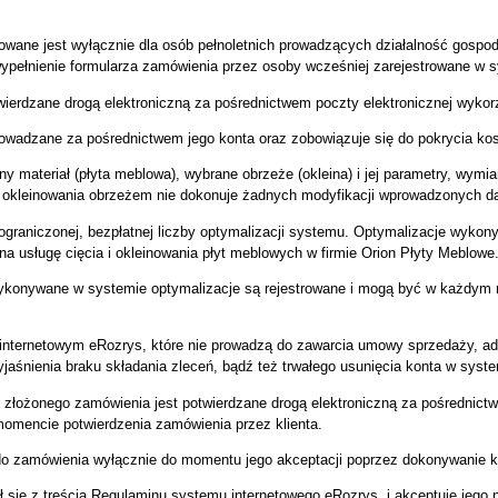
ne jest wyłącznie dla osób pełnoletnich prowadzących działalność gospod
ypełnienie formularza zamówienia przez osoby wcześniej zarejestrowane w s
ierdzane drogą elektroniczną za pośrednictwem poczty elektronicznej wykorzy
owadzane za pośrednictwem jego konta oraz zobowiązuje się do pokrycia kos
 materiał (płyta meblowa), wybrane obrzeże (okleina) i jej parametry, wymiar
okleinowania obrzeżem nie dokonuje żadnych modyfikacji wprowadzonych da
graniczonej, bezpłatnej liczby optymalizacji systemu. Optymalizacje wykon
a usługę cięcia i okleinowania płyt meblowych w firmie Orion Płyty Meblowe
konywane w systemie optymalizacje są rejestrowane i mogą być w każdym 
nternetowym eRozrys, które nie prowadzą do zawarcia umowy sprzedaży, ad
śnienia braku składania zleceń, bądź też trwałego usunięcia konta w syste
złożonego zamówienia jest potwierdzane drogą elektroniczną za pośrednictw
omencie potwierdzenia zamówienia przez klienta.
 zamówienia wyłącznie do momentu jego akceptacji poprzez dokonywanie kol
 się z treścią Regulaminu systemu internetowego eRozrys. i akceptuje jego 