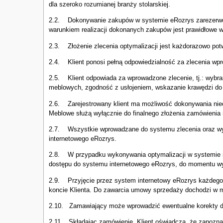
dla szeroko rozumianej branży stolarskiej.
2.2. Dokonywanie zakupów w systemie eRozrys zarezerwowa
warunkiem realizacji dokonanych zakupów jest prawidłowe w
2.3. Złożenie zlecenia optymalizacji jest każdorazowo potw
2.4. Klient ponosi pełną odpowiedzialność za zlecenia wpr
2.5. Klient odpowiada za wprowadzone zlecenie, tj.: wybrany
meblowych, zgodność z usłojeniem, wskazanie krawędzi do 
2.6. Zarejestrowany klient ma możliwość dokonywania nieo
Meblowe służą wyłącznie do finalnego złożenia zamówienia n
2.7. Wszystkie wprowadzane do systemu zlecenia oraz wy
internetowego eRozrys.
2.8. W przypadku wykonywania optymalizacji w systemie i
dostępu do systemu internetowego eRozrys, do momentu wyja
2.9. Przyjęcie przez system internetowy eRozrys każdego 
koncie Klienta. Do zawarcia umowy sprzedaży dochodzi w m
2.10. Zamawiający może wprowadzić ewentualne korekty do
2.11. Składając zamówienie, Klient oświadcza, że zapoznał