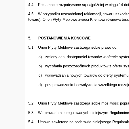
4.4. Reklamacje rozpatrywane są najpóźniej w ciągu 14 dn
4.5. W przypadku uzasadnionej reklamacji, towar uszkodzon
towaru), Orion Płyty Meblowe zwróci Klientowi równowartoś
5.
POSTANOWIENIA KOŃCOWE
5.1. Orion Płyty Meblowe zastrzega sobie prawo do:
a) zmiany cen, dostępności towarów w ofercie system
b) wycofania poszczególnych produktów z oferty syst
c) wprowadzania nowych towarów do oferty systemu i
d) przeprowadzania i odwoływania wszelkiego rodzaju a
5.2. Orion Płyty Meblowe zastrzega sobie możliwość popra
5.3. W sprawach nieuregulowanych niniejszym Regulaminem
5.4. Umowa zawierana na podstawie niniejszego Regulaminu 