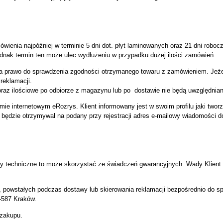
ówienia najpóźniej w terminie 5 dni dot. płyt laminowanych oraz 21 dni robo
ednak termin ten może ulec wydłużeniu w przypadku dużej ilości zamówień.
prawo do sprawdzenia zgodności otrzymanego towaru z zamówieniem. Jeżeli 
reklamacji.
raz ilościowe po odbiorze z magazynu lub po dostawie nie będą uwzględnian
mie internetowym eRozrys. Klient informowany jest w swoim profilu jaki twor
t będzie otrzymywał na podany przy rejestracji adres e-mailowy wiadomości
dy techniczne to może skorzystać ze świadczeń gwarancyjnych. Wady Klient po
owstałych podczas dostawy lub skierowania reklamacji bezpośrednio do spr
1-587 Kraków.
zakupu.