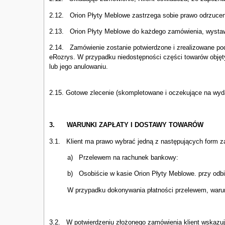
2.12. Orion Płyty Meblowe zastrzega sobie prawo odrzucen
2.13. Orion Płyty Meblowe do każdego zamówienia, wystawi
2.14. Zamówienie zostanie potwierdzone i zrealizowane po
eRozrys. W przypadku niedostępności części towarów objęty
lub jego anulowaniu.
2.15. Gotowe zlecenie (skompletowane i oczekujące na wyd
3.
WARUNKI ZAPŁATY I DOSTAWY TOWARÓW
3.1. Klient ma prawo wybrać jedną z następujących form z
a) Przelewem na rachunek bankowy:
b) Osobiście w kasie Orion Płyty Meblowe. przy odbio
W przypadku dokonywania płatności przelewem, warunki d
3.2. W potwierdzeniu złożonego zamówienia klient wskazu