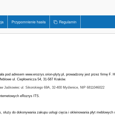
cja
Przypomnienie hasła
Regulamin
ła pod adresem www.erozrys.orion-plyty.pl, prowadzony jest przez firmę F. H
eblowe ul. Ciepłownicza 54, 31-587 Kraków.
ław Jaśkowiec ul. Sikorskiego 69A, 32-400 Myślenice, NIP 6811046022
nternetowych eRozrys ITS.
, służy do dokonywania zakupu usługi cięcia i okleinowania płyt meblowych