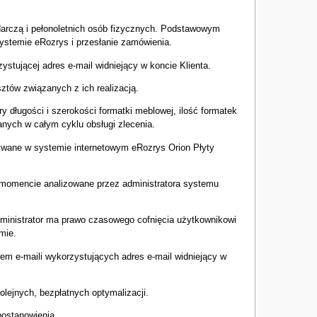
arczą i pełonoletnich osób fizycznych. Podstawowym
ystemie eRozrys i przesłanie zamówienia.
stującej adres e-mail widniejący w koncie Klienta.
ztów związanych z ich realizacją.
y długości i szerokości formatki meblowej, ilość formatek
nych w całym cyklu obsługi zlecenia.
ywane w systemie internetowym eRozrys Orion Płyty
.
momencie analizowane przez administratora systemu
ministrator ma prawo czasowego cofnięcia użytkownikowi
mie.
em e-maili wykorzystujących adres e-mail widniejący w
ejnych, bezpłatnych optymalizacji.
postanowienia.