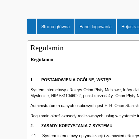
Strona główna
Panel logowania
Rejestra
Regulamin
Regulamin
1.
POSTANOWIENIA OGÓLNE, WSTĘP.
System internetowy eRozrys Orion Płyty Meblowe, który dzia
Myślenice, NIP 6811046022, punkt sprzedaży: Orion Płyty M
Administratorem danych osobowych jest
F. H. Orion Stanis
Regulamin określazasady realizowanych usług w systemie i
2.
ZASADY KORZYSTANIA Z SYSTEMU
2.1. System internetowy optymalizacji i zamówień eRozrys