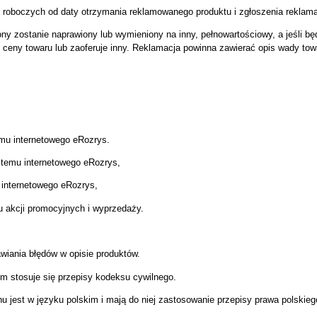
i roboczych od daty otrzymania reklamowanego produktu i zgłoszenia rekla
y zostanie naprawiony lub wymieniony na inny, pełnowartościowy, a jeśli bę
ć ceny towaru lub zaoferuje inny. Reklamacja powinna zawierać opis wady tow
u internetowego eRozrys.
emu internetowego eRozrys,
nternetowego eRozrys,
kcji promocyjnych i wyprzedaży.
wiania błędów w opisie produktów.
 stosuje się przepisy kodeksu cywilnego.
jest w języku polskim i mają do niej zastosowanie przepisy prawa polskieg