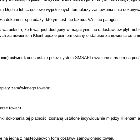
ia błędnie lub częściowo wypełnionych formularzy zamówienia i nie dokonyw
a dokument sprzedaży, którym jest lub faktura VAT lub paragon.
d warunkiem, że towar jest dostępny w magazynie lub u dostawców płyt meb
ch zamówieniem Klient będzie poinformowany o statusie zamówienia co umożli
anie) potwierdzone zostaje przez system SMSAPI i wysłane sms-em na podany
apłaty zamówionego towaru:
rze towaru
okonania tej płatności zostaną ustalone indywidualnie między Klientem 
je na jedną z następujących form dostawy zamówionego towaru: